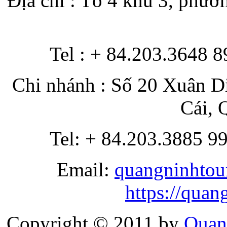
Địa chỉ : Tổ 4 khu 3, phư
Tel : + 84.203.3648 
Chi nhánh : Số 20 Xuân D
Cái, 
Tel: + 84.203.3885 9
Email:
quangninhtou
https://qua
Copyright © 2011 by
Quan