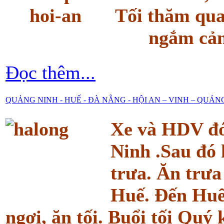
Tối thăm qu
ngắm cản
Đọc thêm...
QUẢNG NINH - HUẾ - ĐÀ NẴNG - HỘI AN – VINH – QUẢN
Xe và HDV đó
Ninh .Sau đó 
trưa. Ăn trưa 
Huế. Đến Huế
ngơi, ăn tối. Buổi tối Quý