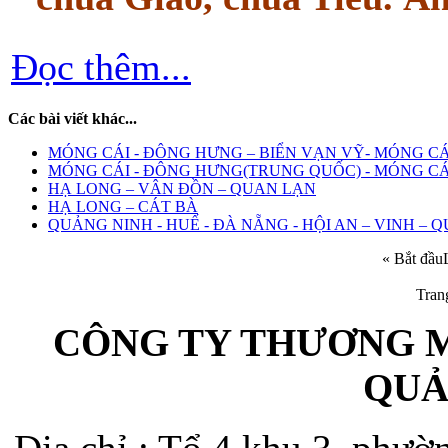
Đọc thêm...
Các bài viết khác...
MÓNG CÁI - ĐÔNG HƯNG – BIỂN VẠN VỸ- MÓNG CÁI
MÓNG CÁI - ĐÔNG HƯNG(TRUNG QUỐC) - MÓNG CÁ
HẠ LONG – VÂN ĐỒN – QUAN LẠN
HẠ LONG – CÁT BÀ
QUẢNG NINH - HUẾ - ĐÀ NẴNG - HỘI AN – VINH – 
«
Bắt đầu
Tran
CÔNG TY THƯƠNG M
QUẢ