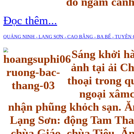
do ngắm cảnh
Đọc thêm...
QUẢNG NINH - LẠNG SƠN - CAO BẰNG - BA BỂ - TUYÊ
Sáng khởi h
ảnh tại ải C
thoại trong q
ngoại xâmc
nhận phũng khỏch sạn. Ăn
Lạng Sơn: động Tam Tha
chùa Giáo, chùa Tiêu. Ăn