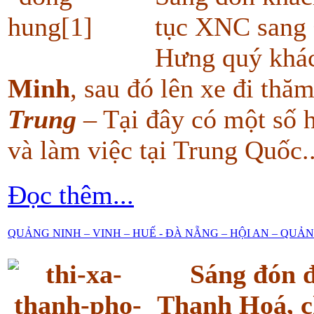
tục XNC sang
Hưng quý khá
Minh
, sau đó lên xe đi th
Trung
– Tại đây có một số 
và làm việc tại Trung Quốc..
Đọc thêm...
QUẢNG NINH – VINH – HUẾ - ĐÀ NẴNG – HỘI AN – QUẢ
Sáng đón đ
Thanh Hoá, c